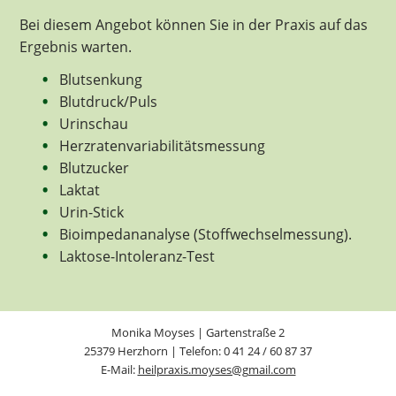
Bei diesem Angebot können Sie in der Praxis auf das
Ergebnis warten.
Blutsenkung
Blutdruck/Puls
Urinschau
Herzratenvariabilitätsmessung
Blutzucker
Laktat
Urin-Stick
Bioimpedananalyse (Stoffwechselmessung).
Laktose-Intoleranz-Test
Monika Moyses | Gartenstraße 2
25379 Herzhorn | Telefon: 0 41 24 / 60 87 37
E-Mail:
heilpraxis.moyses@gmail.com